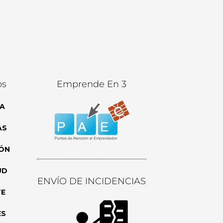
os
Emprende En 3
A
AS
ÓN
UD
ENVÍO DE INCIDENCIAS
TE
ES