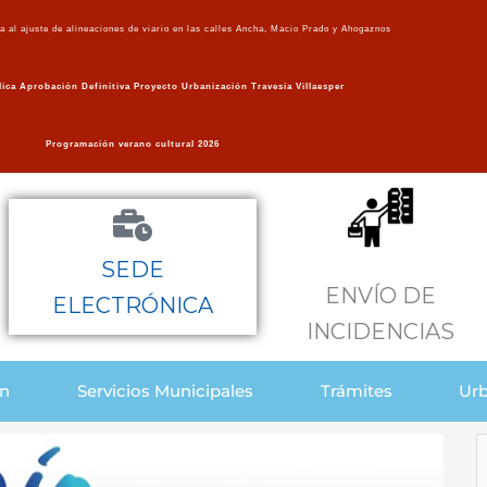
va al ajuste de alineaciones de viario en las calles Ancha, Macio Prado y Ahogaznos
ica Aprobación Definitiva Proyecto Urbanización Travesía Villaesper
Programación verano cultural 2026
SEDE
ENVÍO DE
ELECTRÓNICA
INCIDENCIAS
ón
Servicios Municipales
Trámites
Urb