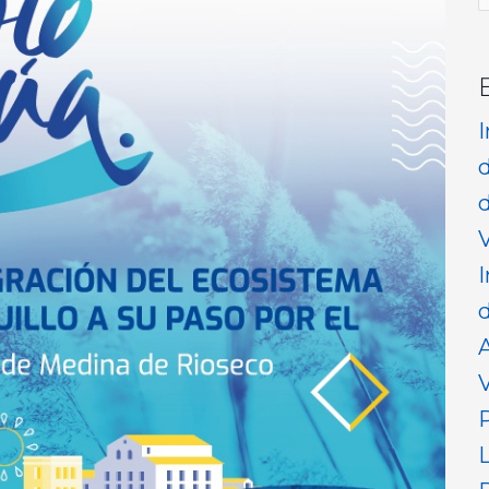
p
d
V
I
d
V