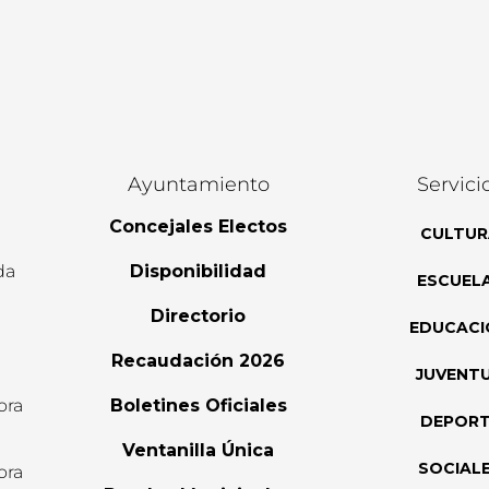
Ayuntamiento
Servici
Concejales Electos
CULTUR
da
Disponibilidad
ESCUEL
Directorio
EDUCACI
Recaudación 2026
JUVENT
ora
Boletines Oficiales
DEPOR
l
Ventanilla Única
SOCIAL
ora