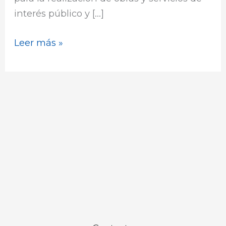
DE
interés público y […]
INTERÉS
PÚBLICO
Leer más »
Y
UTILIDAD
SOCIAL
(2020)