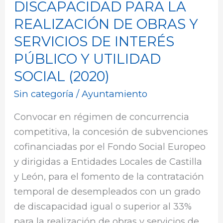
DISCAPACIDAD PARA LA
FSE,
PARA
REALIZACIÓN DE OBRAS Y
LA
SERVICIOS DE INTERÉS
CONTRATACIÓN
PÚBLICO Y UTILIDAD
DE
SOCIAL (2020)
PERSONAS
Sin categoría
/
Ayuntamiento
CON
DISCAPACIDAD
Convocar en régimen de concurrencia
PARA
competitiva, la concesión de subvenciones
LA
cofinanciadas por el Fondo Social Europeo
REALIZACIÓN
y dirigidas a Entidades Locales de Castilla
DE
y León, para el fomento de la contratación
OBRAS
temporal de desempleados con un grado
Y
de discapacidad igual o superior al 33%
SERVICIOS
para la realización de obras y servicios de