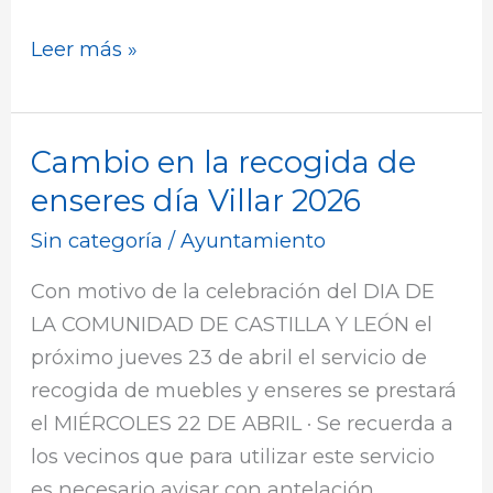
EXISTENTES
EN
Leer más »
CTRA
VILLAESPER
Cambio en la recogida de
Cambio
en
enseres día Villar 2026
la
Sin categoría
/
Ayuntamiento
recogida
de
Con motivo de la celebración del DIA DE
enseres
LA COMUNIDAD DE CASTILLA Y LEÓN el
día
próximo jueves 23 de abril el servicio de
Villar
recogida de muebles y enseres se prestará
2026
el MIÉRCOLES 22 DE ABRIL · Se recuerda a
los vecinos que para utilizar este servicio
es necesario avisar con antelación