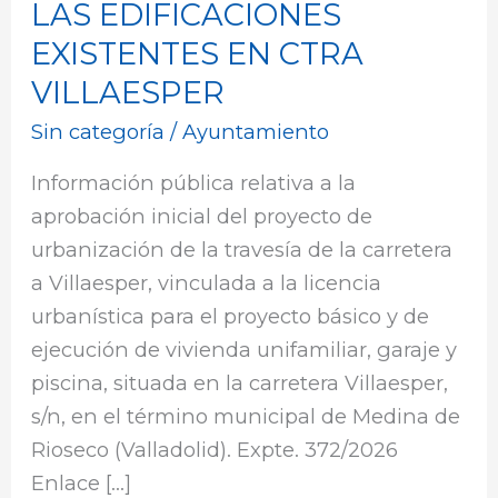
LAS EDIFICACIONES
DE
EJECUCIÓN
EXISTENTES EN CTRA
DE
VILLAESPER
VIVIENDA
Sin categoría
/
Ayuntamiento
UNIFAMILIAR,
GARJE
Información pública relativa a la
Y
aprobación inicial del proyecto de
PISCINA
urbanización de la travesía de la carretera
Y
a Villaesper, vinculada a la licencia
PROYECTO
urbanística para el proyecto básico y de
DE
ejecución de vivienda unifamiliar, garaje y
DERRIBO
piscina, situada en la carretera Villaesper,
DE
s/n, en el término municipal de Medina de
LAS
Rioseco (Valladolid). Expte. 372/2026
EDIFICACIONES
Enlace […]