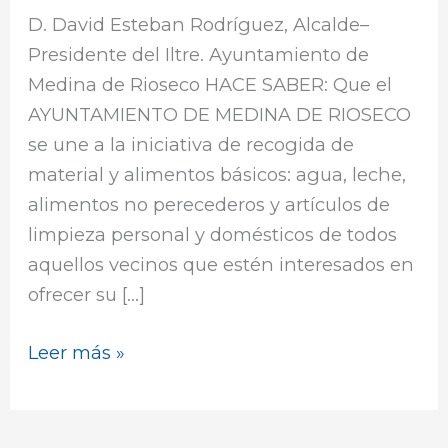
de
D. David Esteban Rodríguez, Alcalde–
limpieza
Presidente del Iltre. Ayuntamiento de
en
Medina de Rioseco HACE SABER: Que el
apoyo
AYUNTAMIENTO DE MEDINA DE RIOSECO
a
se une a la iniciativa de recogida de
los
material y alimentos básicos: agua, leche,
afectados
alimentos no perecederos y artículos de
por
limpieza personal y domésticos de todos
la
aquellos vecinos que estén interesados en
devastadora
ofrecer su […]
DANA
Leer más »