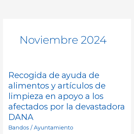
Noviembre 2024
Recogida de ayuda de
Recogida
de
alimentos y artículos de
ayuda
limpieza en apoyo a los
de
afectados por la devastadora
alimentos
DANA
y
Bandos
/
Ayuntamiento
artículos