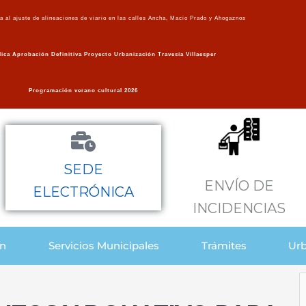
va al ajuste de alineaciones de viario en las calles Ancha, Macio Prado y Ahogaznos
ica Aprobación Definitiva Proyecto Urbanización Travesía Villaesper
Programación verano cultural 2026
SEDE
ENVÍO DE
ELECTRÓNICA
INCIDENCIAS
ón
Servicios Municipales
Trámites
Urb