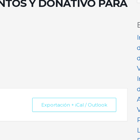
NTOS Y DONATIVO PARA
p
d
V
I
d
Exportación + iCal / Outlook
V