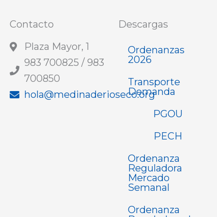
Contacto
Descargas
Plaza Mayor, 1
Ordenanzas
2026
983 700825 / 983
700850
Transporte
Demanda
hola@medinaderioseco.org
PGOU
PECH
Ordenanza
Reguladora
Mercado
Semanal
Ordenanza