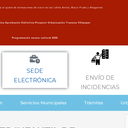
va al ajuste de alineaciones de viario en las calles Ancha, Macio Prado y Ahogaznos
ica Aprobación Definitiva Proyecto Urbanización Travesía Villaesper
Programación verano cultural 2026
SEDE
ENVÍO DE
ELECTRÓNICA
INCIDENCIAS
ón
Servicios Municipales
Trámites
Urb