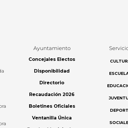
Ayuntamiento
Servici
Concejales Electos
CULTUR
da
Disponibilidad
ESCUEL
Directorio
EDUCACI
Recaudación 2026
JUVENT
ora
Boletines Oficiales
DEPOR
l
Ventanilla Única
SOCIAL
ora