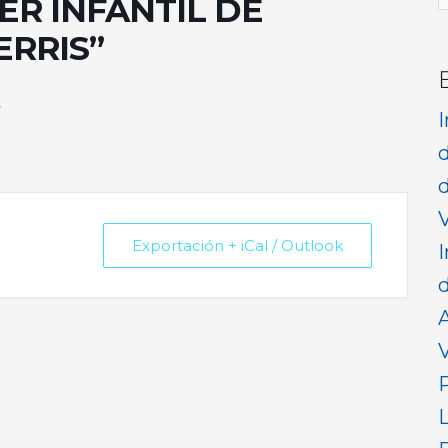
ER INFANTIL DE
p
ERRIS”
r
d
V
Exportación + iCal / Outlook
I
d
V