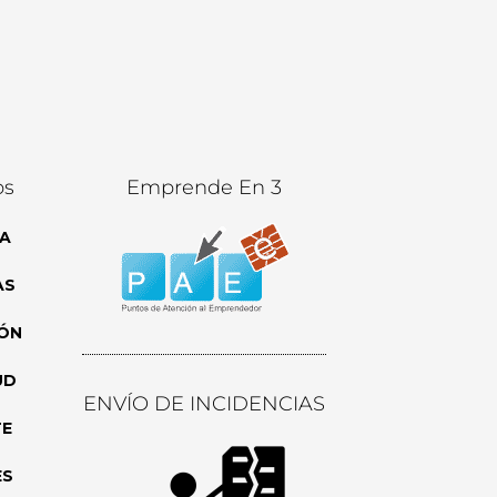
os
Emprende En 3
A
AS
ÓN
UD
ENVÍO DE INCIDENCIAS
TE
ES