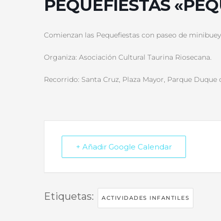
PEQUEFIESTAS «PE
Comienzan las Pequefiestas con paseo de minibuey
Organiza: Asociación Cultural Taurina Riosecana.
Recorrido: Santa Cruz, Plaza Mayor, Parque Duque
+ Añadir Google Calendar
Etiquetas:
ACTIVIDADES INFANTILES