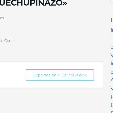
QUECHUPINAZO»
p
es.
 de Osuna
d
V
I
d
Exportación + iCal / Outlook
V