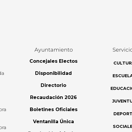
Ayuntamiento
Servici
Concejales Electos
CULTUR
da
Disponibilidad
ESCUEL
Directorio
EDUCACI
Recaudación 2026
JUVENT
ora
Boletines Oficiales
DEPOR
l
Ventanilla Única
SOCIAL
ora