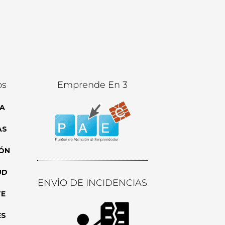
os
Emprende En 3
A
AS
ÓN
UD
ENVÍO DE INCIDENCIAS
TE
ES