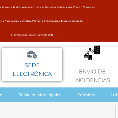
va al ajuste de alineaciones de viario en las calles Ancha, Macio Prado y Ahogaznos
ica Aprobación Definitiva Proyecto Urbanización Travesía Villaesper
Programación verano cultural 2026
SEDE
ENVÍO DE
ELECTRÓNICA
INCIDENCIAS
ón
Servicios Municipales
Trámites
Urb