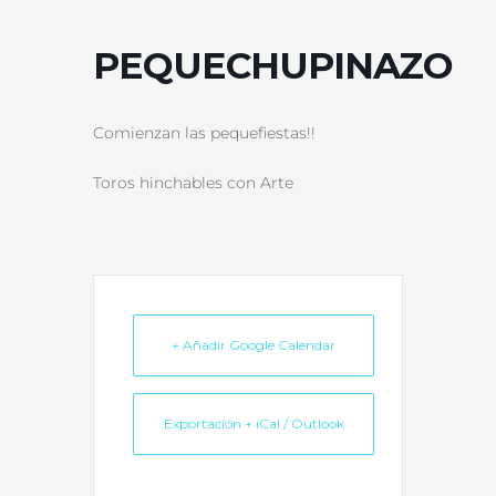
PEQUECHUPINAZO
Comienzan las pequefiestas!!
Toros hinchables con Arte
+ Añadir Google Calendar
Exportación + iCal / Outlook