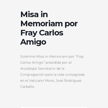
Misa in
Memoriam por
Fray Carlos
Amigo
Solemne Misa In Memoriam por “Fray
Carlos Amigo” presidida por el
Arzobispo Secretario de la
Congregación para la vida consagrada
en el Vaticano Mons. José Rodríguez
Carballo.