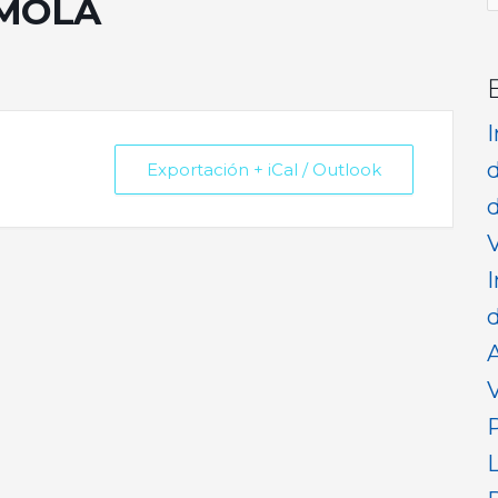
MOLA
p
Exportación + iCal / Outlook
d
V
I
d
V