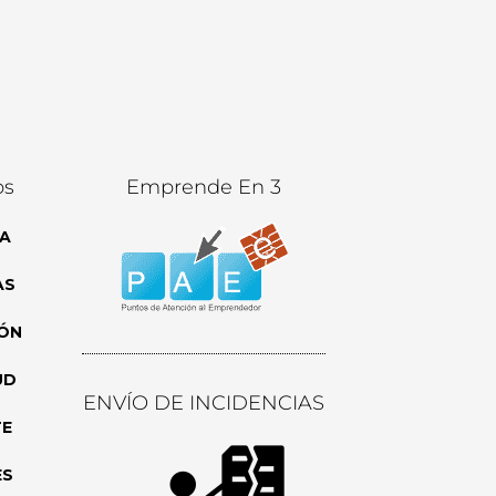
os
Emprende En 3
A
AS
ÓN
UD
ENVÍO DE INCIDENCIAS
TE
ES