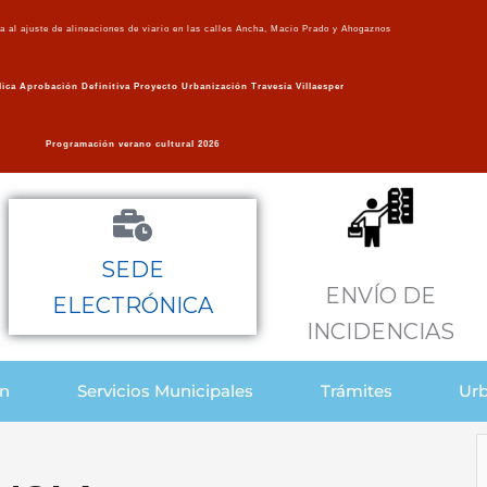
va al ajuste de alineaciones de viario en las calles Ancha, Macio Prado y Ahogaznos
ica Aprobación Definitiva Proyecto Urbanización Travesía Villaesper
Programación verano cultural 2026
SEDE
ENVÍO DE
ELECTRÓNICA
INCIDENCIAS
ón
Servicios Municipales
Trámites
Urb