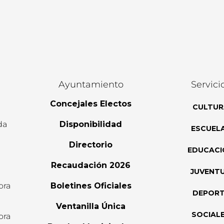
Ayuntamiento
Servici
Concejales Electos
CULTUR
da
Disponibilidad
ESCUEL
Directorio
EDUCACI
Recaudación 2026
JUVENT
ora
Boletines Oficiales
DEPOR
l
Ventanilla Única
SOCIAL
ora