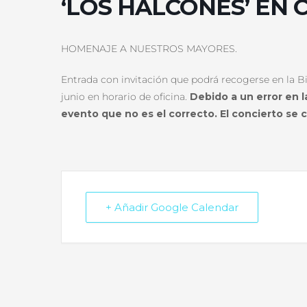
‘LOS HALCONES’ EN 
HOMENAJE A NUESTROS MAYORES.
Entrada con invitación que podrá recogerse en la Bi
junio en horario de oficina.
Debido a un error en l
evento que no es el correcto. El concierto se 
+ Añadir Google Calendar