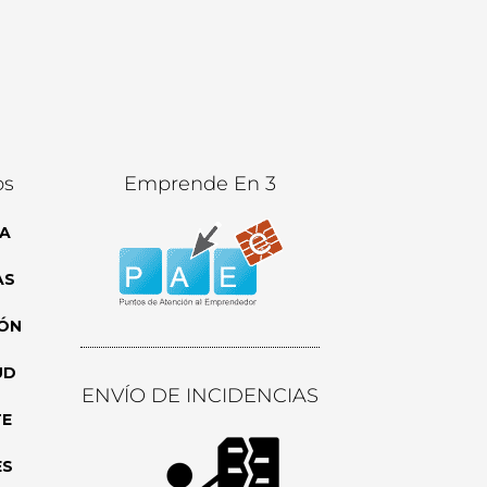
os
Emprende En 3
A
AS
ÓN
UD
ENVÍO DE INCIDENCIAS
TE
ES