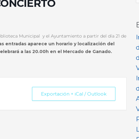
CONCIERTO
p
blioteca Municipal y el Ayuntamiento a partir del día 21 de
as entradas aparece un horario y localización del
celebrará a las 20.00h en el Mercado de Ganado.
d
V
I
d
Exportación + iCal / Outlook
V