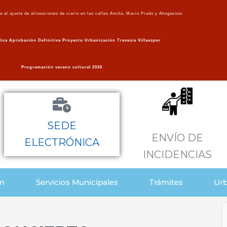
va al ajuste de alineaciones de viario en las calles Ancha, Macio Prado y Ahogaznos
ica Aprobación Definitiva Proyecto Urbanización Travesía Villaesper
Programación verano cultural 2026
SEDE
ENVÍO DE
ELECTRÓNICA
INCIDENCIAS
ón
Servicios Municipales
Trámites
Urb