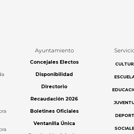
Ayuntamiento
Servici
Concejales Electos
CULTUR
da
Disponibilidad
ESCUEL
Directorio
EDUCACI
Recaudación 2026
JUVENT
ora
Boletines Oficiales
DEPOR
l
Ventanilla Única
SOCIAL
ora