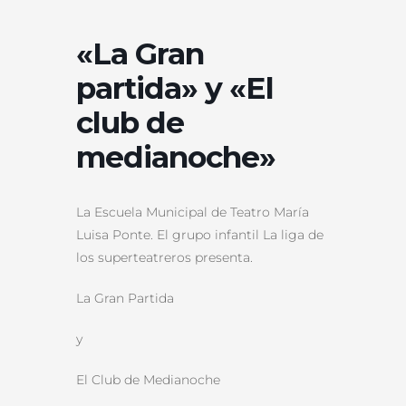
«La Gran
partida» y «El
club de
medianoche»
La Escuela Municipal de Teatro María
Luisa Ponte. El grupo infantil La liga de
los superteatreros presenta.
La Gran Partida
y
El Club de Medianoche