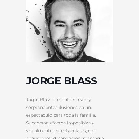
JORGE BLASS
Jorge Blass presenta nuevas y
sorprendentes ilusiones en un
espectáculo para toda la familia.
Sucederán efectos imposibles y
visualmente espectaculares, con
apariciones, desapariciones y magia