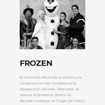
FROZEN
El clima está afectando el planeta y la
consecuencia más inmediata es la
desaparición del hielo. Para tratar de
resolver el problema, Blanca ha
decidido investigar el Origen del Hielo y