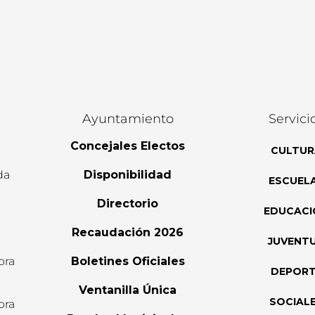
Ayuntamiento
Servici
Concejales Electos
CULTUR
da
Disponibilidad
ESCUEL
Directorio
EDUCACI
Recaudación 2026
JUVENT
ora
Boletines Oficiales
DEPOR
l
Ventanilla Única
SOCIAL
ora