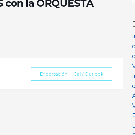
S con la ORQUESTA
p
d
V
Exportación + iCal / Outlook
I
d
V