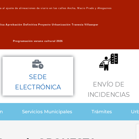
va al ajuste de alineaciones de viario en las calles Ancha, Macio Prado y Ahogaznos
ica Aprobación Definitiva Proyecto Urbanización Travesía Villaesper
Programación verano cultural 2026
SEDE
ENVÍO DE
ELECTRÓNICA
INCIDENCIAS
ón
Servicios Municipales
Trámites
Urb