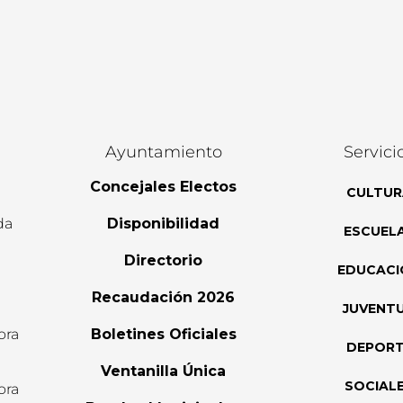
Ayuntamiento
Servici
Concejales Electos
CULTUR
da
Disponibilidad
ESCUEL
Directorio
EDUCACI
Recaudación 2026
JUVENT
ora
Boletines Oficiales
DEPOR
l
Ventanilla Única
SOCIAL
ora