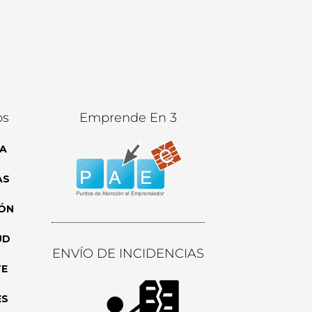
os
Emprende En 3
A
AS
ÓN
UD
ENVÍO DE INCIDENCIAS
TE
ES