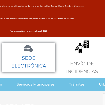
va al ajuste de alineaciones de viario en las calles Ancha, Macio Prado y Ahogaznos
ica Aprobación Definitiva Proyecto Urbanización Travesía Villaesper
Programación verano cultural 2026
SEDE
ENVÍO DE
ELECTRÓNICA
INCIDENCIAS
ón
Servicios Municipales
Trámites
Urb