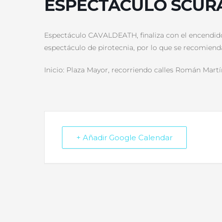
ESPECTÁCULO SCURA
Espectáculo CAVALDEATH, finaliza con el encendido
espectáculo de pirotecnia, por lo que se recomienda
Inicio: Plaza Mayor, recorriendo calles Román Martín
+ Añadir Google Calendar