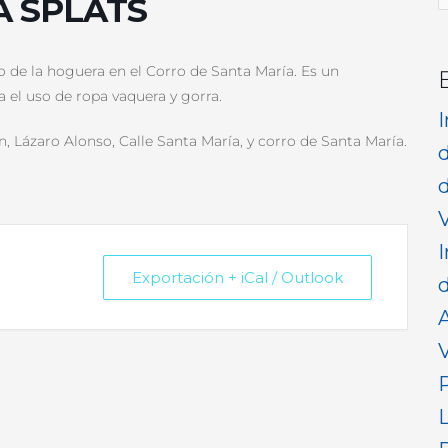
 SPLATS
p
 de la hoguera en el Corro de Santa María. Es un
 el uso de ropa vaquera y gorra.
, Lázaro Alonso, Calle Santa María, y corro de Santa María.
d
V
I
Exportación + iCal / Outlook
d
V