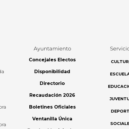
Ayuntamiento
Servici
Concejales Electos
CULTUR
da
Disponibilidad
ESCUEL
Directorio
EDUCACI
Recaudación 2026
JUVENT
ora
Boletines Oficiales
DEPOR
l
Ventanilla Única
SOCIAL
ora