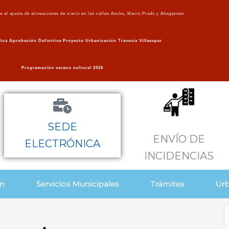
va al ajuste de alineaciones de viario en las calles Ancha, Macio Prado y Ahogaznos
ica Aprobación Definitiva Proyecto Urbanización Travesía Villaesper
Programación verano cultural 2026
SEDE
ENVÍO DE
ELECTRÓNICA
INCIDENCIAS
ón
Servicios Municipales
Trámites
Urb