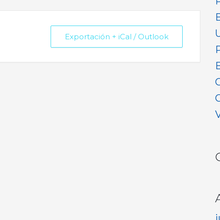
Exportación + iCal / Outlook
V
j