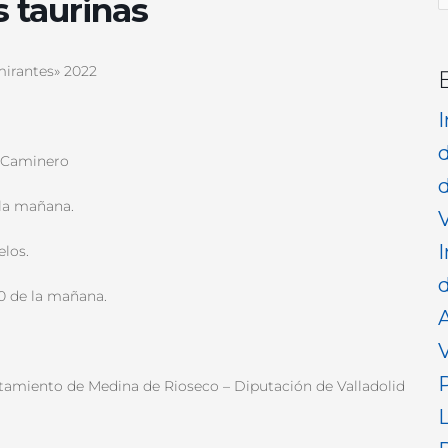
 taurinas
p
mirantes» 2022
n Caminero
d
 la mañana.
V
I
los.
d
0 de la mañana.
V
amiento de Medina de Rioseco – Diputación de Valladolid