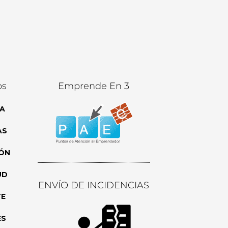
os
Emprende En 3
A
AS
ÓN
UD
ENVÍO DE INCIDENCIAS
TE
ES