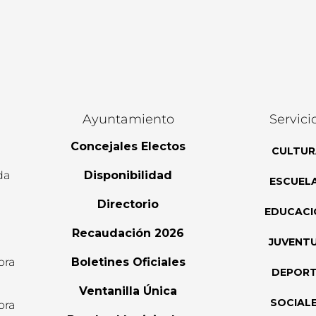
Ayuntamiento
Servici
Concejales Electos
CULTUR
da
Disponibilidad
ESCUEL
Directorio
EDUCACI
Recaudación 2026
JUVENT
ora
Boletines Oficiales
DEPOR
l
Ventanilla Única
SOCIAL
ora