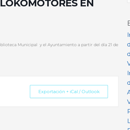
 LOKOMOTORES EN
p
blioteca Municipal y el Ayuntamiento a partir del día 21 de
d
V
I
d
Exportación + iCal / Outlook
V