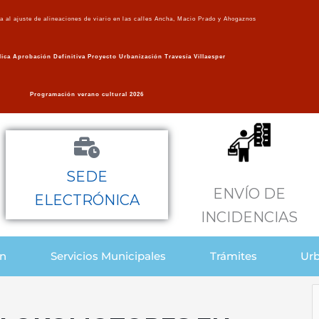
va al ajuste de alineaciones de viario en las calles Ancha, Macio Prado y Ahogaznos
ica Aprobación Definitiva Proyecto Urbanización Travesía Villaesper
Programación verano cultural 2026
SEDE
ENVÍO DE
ELECTRÓNICA
INCIDENCIAS
ón
Servicios Municipales
Trámites
Urb