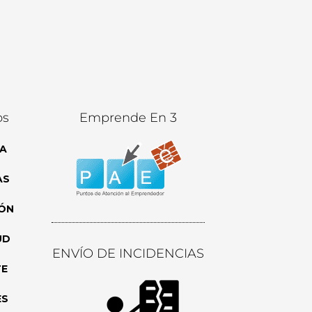
os
Emprende En 3
A
AS
ÓN
UD
ENVÍO DE INCIDENCIAS
TE
ES