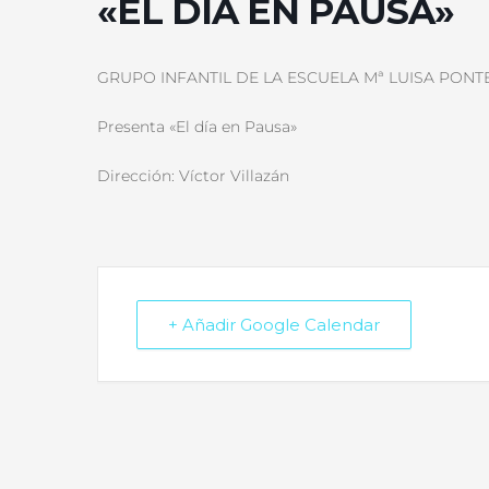
«EL DÍA EN PAUSA»
GRUPO INFANTIL DE LA ESCUELA Mª LUISA PONT
Presenta «El día en Pausa»
Dirección: Víctor Villazán
+ Añadir Google Calendar