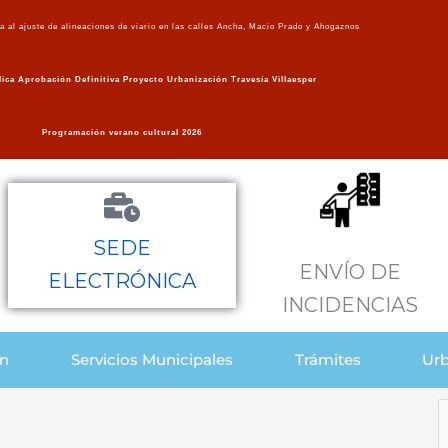
va al ajuste de alineaciones de viario en las calles Ancha, Macio Prado y Ahogaznos
ica Aprobación Definitiva Proyecto Urbanización Travesía Villaesper
Programación verano cultural 2026
SEDE
ENVÍO DE
ELECTRÓNICA
INCIDENCIAS
ón
Servicios Municipales
Trámites
Urb