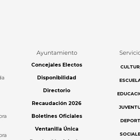
Ayuntamiento
Servici
Concejales Electos
CULTUR
da
Disponibilidad
ESCUEL
Directorio
EDUCACI
Recaudación 2026
JUVENT
ora
Boletines Oficiales
DEPOR
l
Ventanilla Única
SOCIAL
ora