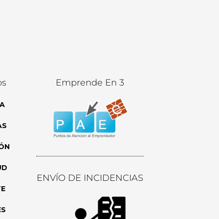
os
Emprende En 3
A
AS
ÓN
UD
ENVÍO DE INCIDENCIAS
TE
ES