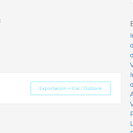
p
E
d
V
I
d
Exportación + iCal / Outlook
V