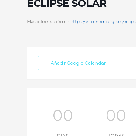
ECLIPSE SOLAR
Más información en
https://astronomia.ign.es/eclip
+ Añadir Google Calendar
00
00
DÍAS
HORAS