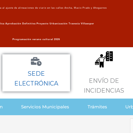
va al ajuste de alineaciones de viario en las calles Ancha, Macio Prado y Ahogaznos
ica Aprobación Definitiva Proyecto Urbanización Travesía Villaesper
Programación verano cultural 2026
SEDE
ENVÍO DE
ELECTRÓNICA
INCIDENCIAS
ón
Servicios Municipales
Trámites
Urb