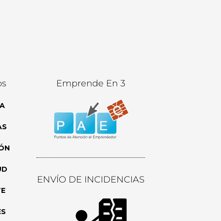
os
Emprende En 3
A
AS
ÓN
UD
ENVÍO DE INCIDENCIAS
TE
ES