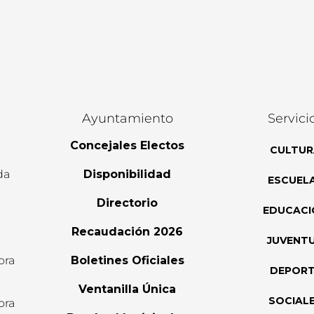
Ayuntamiento
Servici
Concejales Electos
CULTUR
da
Disponibilidad
ESCUEL
Directorio
EDUCACI
Recaudación 2026
JUVENT
ora
Boletines Oficiales
DEPOR
l
Ventanilla Única
SOCIAL
ora