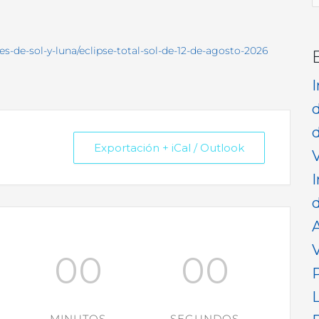
p
ses-de-sol-y-luna/eclipse-total-sol-de-12-de-agosto-2026
d
Exportación + iCal / Outlook
V
I
d
V
00
00
MINUTOS
SEGUNDOS