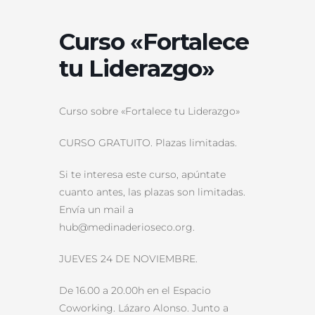
Curso «Fortalece
tu Liderazgo»
Curso sobre «Fortalece tu Liderazgo»
CURSO GRATUITO. Plazas limitadas.
Si te interesa este curso, apúntate
cuanto antes, las plazas son limitadas.
Envía un mail a
hub@medinaderioseco.org.
JUEVES 24 DE NOVIEMBRE.
De 16.00 a 20.00h en el Espacio
Coworking. Lázaro Alonso. Junto a