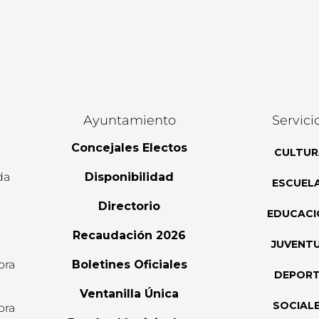
Ayuntamiento
Servici
Concejales Electos
CULTUR
da
Disponibilidad
ESCUEL
Directorio
EDUCACI
Recaudación 2026
JUVENT
ora
Boletines Oficiales
DEPOR
l
Ventanilla Única
SOCIAL
ora