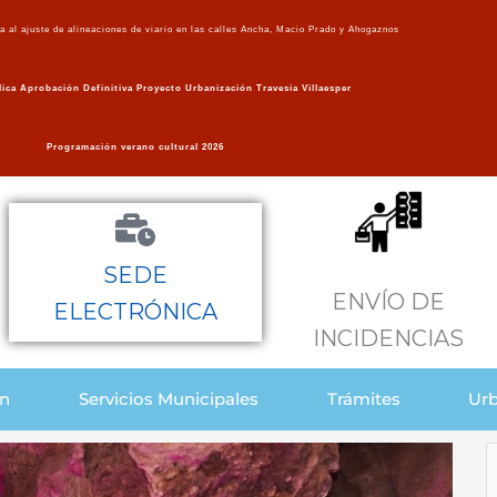
va al ajuste de alineaciones de viario en las calles Ancha, Macio Prado y Ahogaznos
ica Aprobación Definitiva Proyecto Urbanización Travesía Villaesper
Programación verano cultural 2026
SEDE
ENVÍO DE
ELECTRÓNICA
INCIDENCIAS
ón
Servicios Municipales
Trámites
Urb