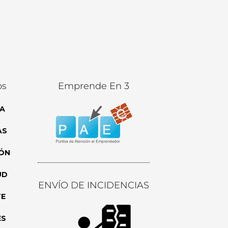
os
Emprende En 3
A
AS
ÓN
UD
ENVÍO DE INCIDENCIAS
TE
ES