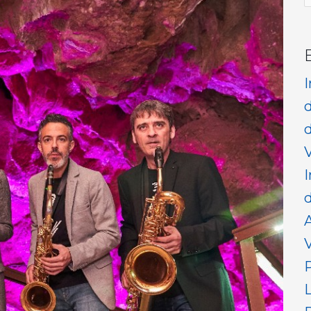
p
d
V
I
d
V