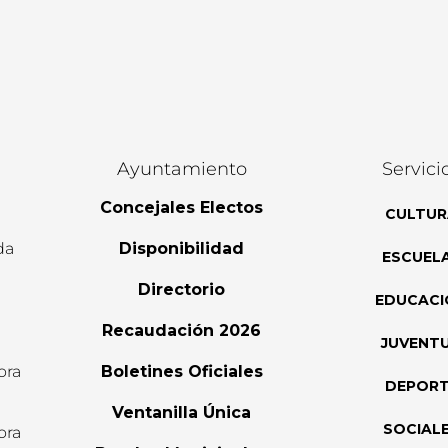
Ayuntamiento
Servici
Concejales Electos
CULTUR
da
Disponibilidad
ESCUEL
Directorio
EDUCACI
Recaudación 2026
JUVENT
ora
Boletines Oficiales
DEPOR
l
Ventanilla Única
SOCIAL
ora