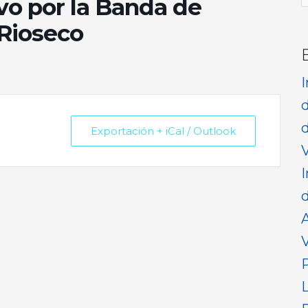
vo por la Banda de
p
Rioseco
d
Exportación + iCal / Outlook
V
I
d
V