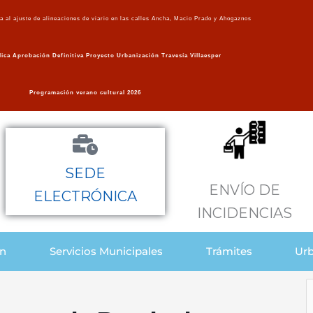
va al ajuste de alineaciones de viario en las calles Ancha, Macio Prado y Ahogaznos
ica Aprobación Definitiva Proyecto Urbanización Travesía Villaesper
Programación verano cultural 2026
SEDE
ENVÍO DE
ELECTRÓNICA
INCIDENCIAS
ón
Servicios Municipales
Trámites
Urb