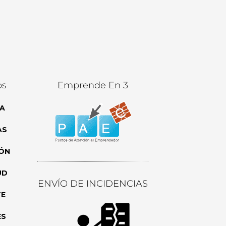
os
Emprende En 3
A
AS
ÓN
UD
ENVÍO DE INCIDENCIAS
TE
ES