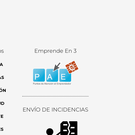
os
Emprende En 3
A
AS
ÓN
UD
ENVÍO DE INCIDENCIAS
TE
ES