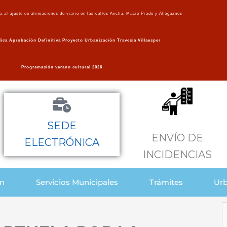
va al ajuste de alineaciones de viario en las calles Ancha, Macio Prado y Ahogaznos
ica Aprobación Definitiva Proyecto Urbanización Travesía Villaesper
Programación verano cultural 2026
SEDE
ENVÍO DE
ELECTRÓNICA
INCIDENCIAS
ón
Servicios Municipales
Trámites
Urb