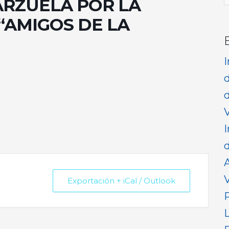
ARZUELA POR LA
p
“AMIGOS DE LA
d
V
I
d
V
Exportación + iCal / Outlook