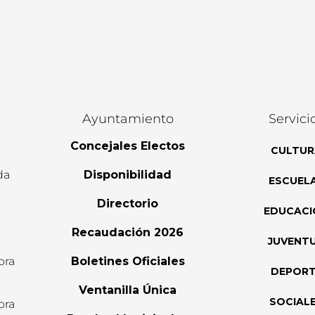
Ayuntamiento
Servici
Concejales Electos
CULTUR
da
Disponibilidad
ESCUEL
Directorio
EDUCACI
Recaudación 2026
JUVENT
ora
Boletines Oficiales
DEPOR
l
Ventanilla Única
SOCIAL
ora