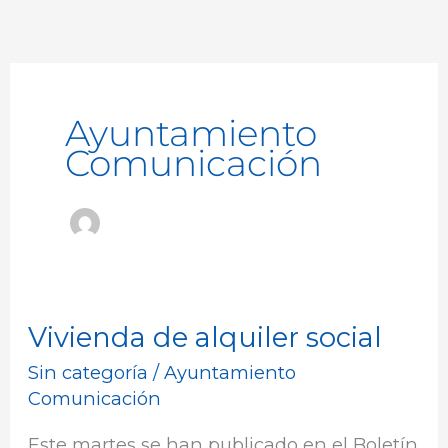
Ayuntamiento
Comunicación
Vivienda de alquiler social
Vivienda
de
Sin categoría
/
Ayuntamiento
alquiler
Comunicación
social
Este martes se han publicado en el Boletín