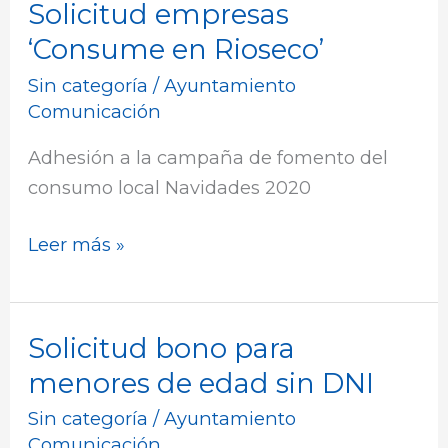
Solicitud empresas
Solicitud
empresas
‘Consume en Rioseco’
‘Consume
Sin categoría
/
Ayuntamiento
en
Comunicación
Rioseco’
Adhesión a la campaña de fomento del
consumo local Navidades 2020
Leer más »
Solicitud bono para
Solicitud
bono
menores de edad sin DNI
para
Sin categoría
/
Ayuntamiento
menores
Comunicación