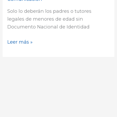
de
Solo lo deberán los padres o tutores
edad
legales de menores de edad sin
sin
Documento Nacional de Identidad
DNI
Leer más »