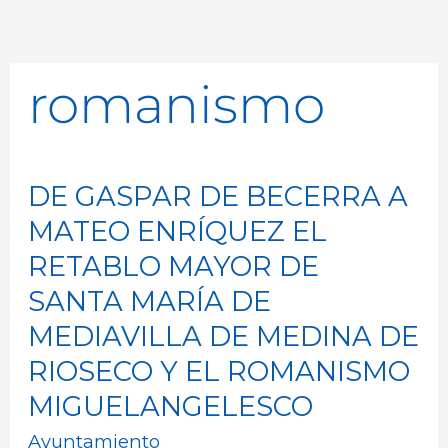
romanismo
DE GASPAR DE BECERRA A
DE
GASPAR
MATEO ENRÍQUEZ EL
DE
RETABLO MAYOR DE
BECERRA
SANTA MARÍA DE
A
MEDIAVILLA DE MEDINA DE
MATEO
RIOSECO Y EL ROMANISMO
ENRÍQUEZ
MIGUELANGELESCO
EL
RETABLO
Ayuntamiento