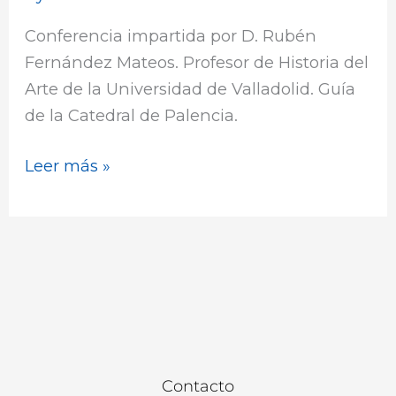
MAYOR
Conferencia impartida por D. Rubén
DE
Fernández Mateos. Profesor de Historia del
SANTA
Arte de la Universidad de Valladolid. Guía
MARÍA
de la Catedral de Palencia.
DE
MEDIAVILLA
Leer más »
DE
MEDINA
DE
RIOSECO
Y
EL
ROMANISMO
MIGUELANGELESCO
Contacto