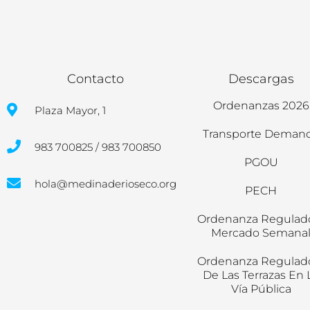
Contacto
Descargas
Ordenanzas 2026
Plaza Mayor, 1
Transporte Deman
983 700825 / 983 700850
PGOU
hola@medinaderioseco.org
PECH
Ordenanza Regulad
Mercado Semana
Ordenanza Regulad
De Las Terrazas En 
Vía Pública