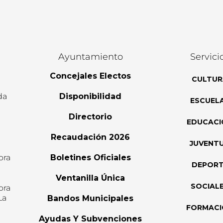
Ayuntamiento
Servici
Concejales Electos
CULTUR
da
Disponibilidad
ESCUEL
Directorio
EDUCACI
Recaudación 2026
JUVENT
ora
Boletines Oficiales
DEPOR
l
Ventanilla Única
SOCIAL
ora
La
Bandos Municipales
FORMAC
Ayudas Y Subvenciones