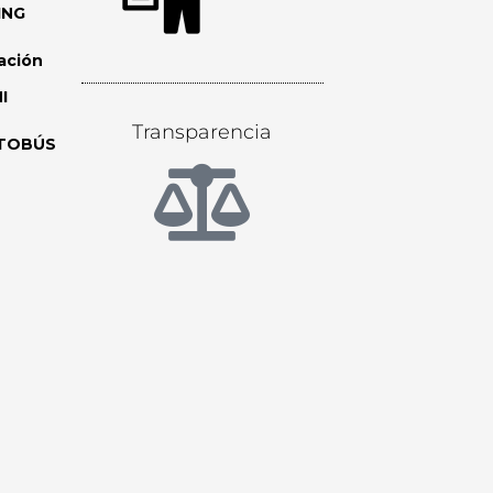
ING
ación
I
Transparencia
TOBÚS