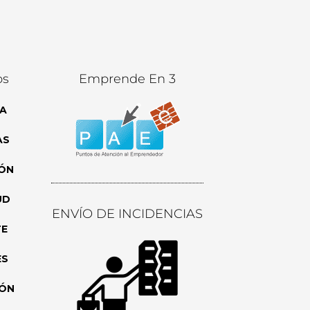
os
Emprende En 3
A
AS
ÓN
UD
ENVÍO DE INCIDENCIAS
TE
ES
IÓN