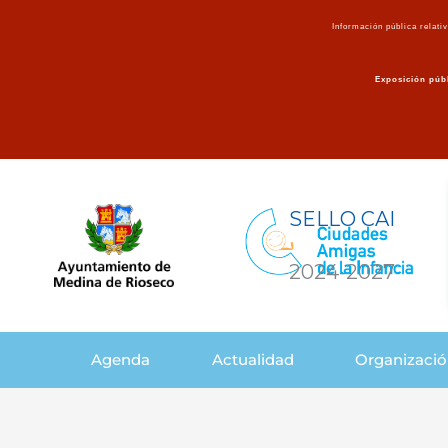
Ir
Información pública relati
al
contenido
Exposición públ
SELLO CAI
2024-2027
Agenda
Actualidad
Organizaci