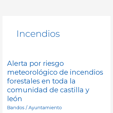
Incendios
Alerta por riesgo
Alerta
por
meteorológico de incendios
riesgo
forestales en toda la
meteorológico
comunidad de castilla y
de
león
incendios
Bandos
/
Ayuntamiento
forestales