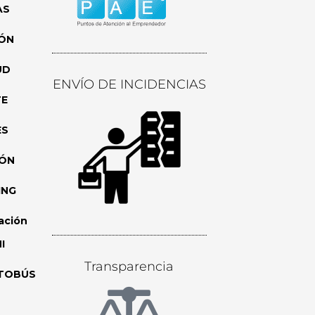
AS
ÓN
UD
ENVÍO DE INCIDENCIAS
TE
ES
IÓN
ING
ación
I
Transparencia
TOBÚS