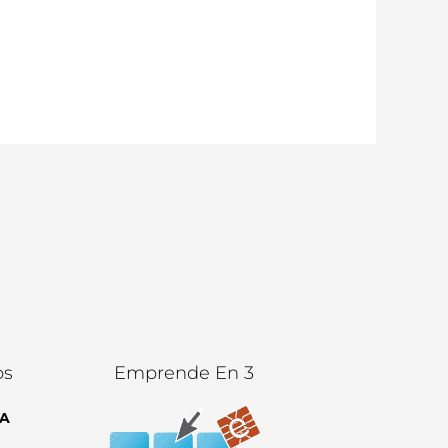
os
Emprende En 3
A