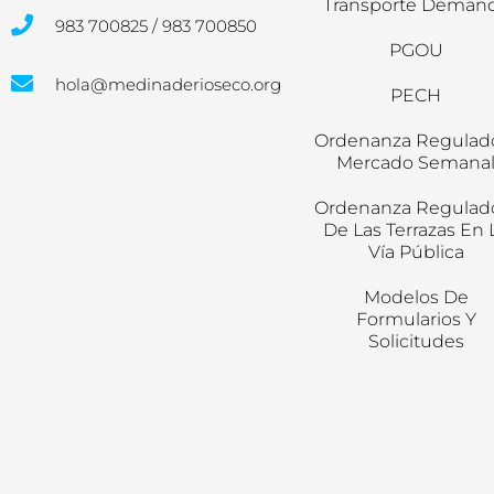
Transporte Deman
983 700825 / 983 700850
PGOU
hola@medinaderioseco.org
PECH
Ordenanza Regulad
Mercado Semana
Ordenanza Regulad
De Las Terrazas En 
Vía Pública
Modelos De
Formularios Y
Solicitudes