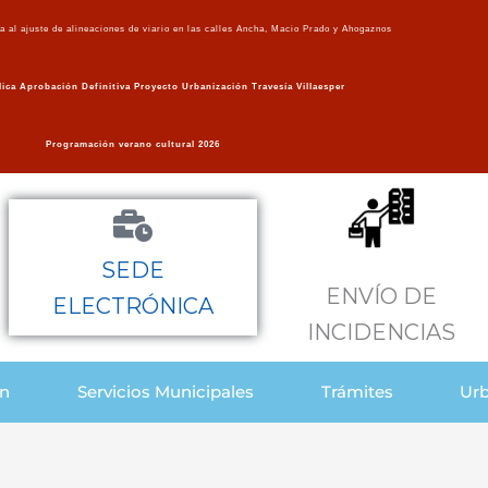
va al ajuste de alineaciones de viario en las calles Ancha, Macio Prado y Ahogaznos
ica Aprobación Definitiva Proyecto Urbanización Travesía Villaesper
Programación verano cultural 2026
SEDE
ENVÍO DE
ELECTRÓNICA
INCIDENCIAS
ón
Servicios Municipales
Trámites
Urb