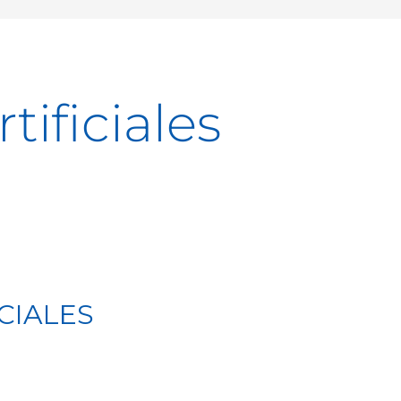
tificiales
CIALES