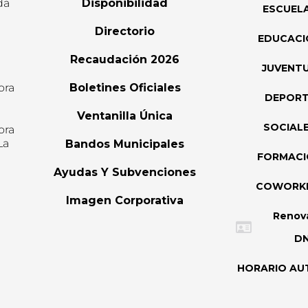
da
Disponibilidad
ESCUEL
Directorio
EDUCACI
Recaudación 2026
JUVENT
ora
Boletines Oficiales
DEPOR
l
Ventanilla Única
SOCIAL
ora
La
Bandos Municipales
FORMAC
Ayudas Y Subvenciones
COWORK
Imagen Corporativa
Renov
DN
HORARIO AU