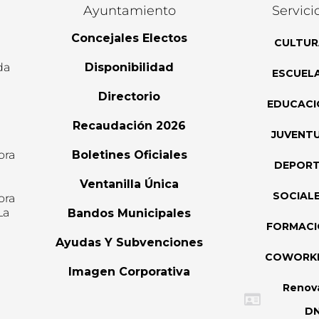
Ayuntamiento
Servici
Concejales Electos
CULTUR
da
Disponibilidad
ESCUEL
Directorio
EDUCACI
Recaudación 2026
JUVENT
ora
Boletines Oficiales
DEPOR
l
Ventanilla Única
SOCIAL
ora
La
Bandos Municipales
FORMAC
Ayudas Y Subvenciones
COWORK
Imagen Corporativa
Renov
DN