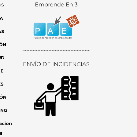
os
Emprende En 3
A
AS
ÓN
UD
ENVÍO DE INCIDENCIAS
TE
ES
IÓN
ING
ación
I