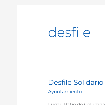
desfile
Desfile Solidari
Desfile
Solidario
Ayuntamiento
de
la
Lugar: Patio de Columna