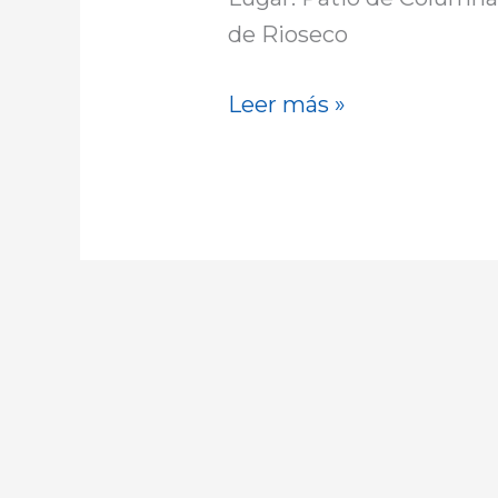
AECC
de Rioseco
Leer más »