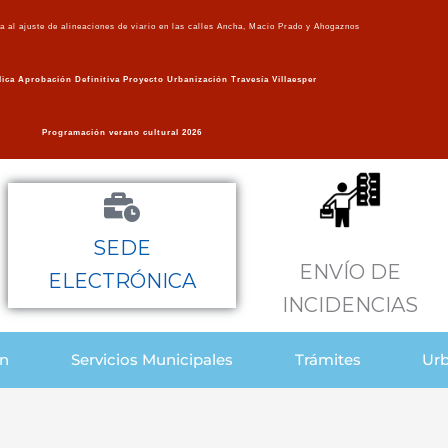
va al ajuste de alineaciones de viario en las calles Ancha, Macio Prado y Ahogaznos
ica Aprobación Definitiva Proyecto Urbanización Travesía Villaesper
Programación verano cultural 2026
SEDE
ENVÍO DE
ELECTRÓNICA
INCIDENCIAS
ón
Servicios Municipales
Trámites
Urb