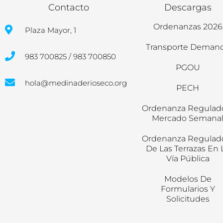
Contacto
Descargas
Ordenanzas 2026
Plaza Mayor, 1
Transporte Deman
983 700825 / 983 700850
PGOU
hola@medinaderioseco.org
PECH
Ordenanza Regulad
Mercado Semana
Ordenanza Regulad
De Las Terrazas En 
Vía Pública
Modelos De
Formularios Y
Solicitudes