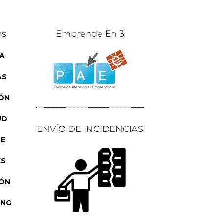
os
Emprende En 3
A
AS
ÓN
UD
ENVÍO DE INCIDENCIAS
TE
ES
IÓN
ING