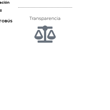
ación
I
Transparencia
TOBÚS