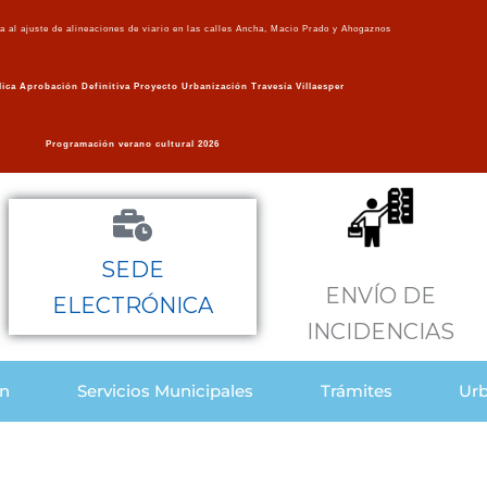
va al ajuste de alineaciones de viario en las calles Ancha, Macio Prado y Ahogaznos
ica Aprobación Definitiva Proyecto Urbanización Travesía Villaesper
Programación verano cultural 2026
SEDE
ENVÍO DE
ELECTRÓNICA
INCIDENCIAS
ón
Servicios Municipales
Trámites
Urb