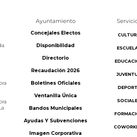
Ayuntamiento
Servici
Concejales Electos
CULTUR
da
Disponibilidad
ESCUEL
Directorio
EDUCACI
Recaudación 2026
JUVENT
ora
Boletines Oficiales
DEPOR
l
Ventanilla Única
SOCIAL
ora
La
Bandos Municipales
FORMAC
Ayudas Y Subvenciones
COWORK
Imagen Corporativa