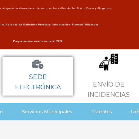
va al ajuste de alineaciones de viario en las calles Ancha, Macio Prado y Ahogaznos
ica Aprobación Definitiva Proyecto Urbanización Travesía Villaesper
Programación verano cultural 2026
SEDE
ENVÍO DE
ELECTRÓNICA
INCIDENCIAS
ón
Servicios Municipales
Trámites
Urb