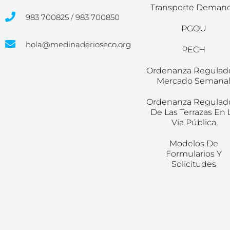
Transporte Deman
983 700825 / 983 700850
PGOU
hola@medinaderioseco.org
PECH
Ordenanza Regulad
Mercado Semana
Ordenanza Regulad
De Las Terrazas En 
Vía Pública
Modelos De
Formularios Y
Solicitudes