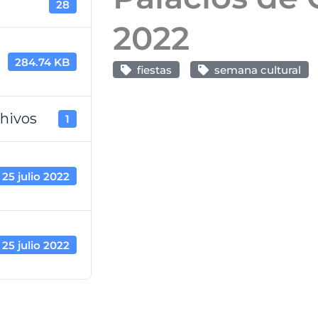
28
2022
284.74 KB
fiestas
semana cultural
hivos
1
25 julio 2022
25 julio 2022