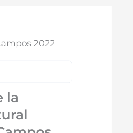
 Campos 2022
 la
ural
 Campos