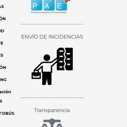
AS
ÓN
UD
ENVÍO DE INCIDENCIAS
TE
ES
IÓN
ING
ación
I
Transparencia
TOBÚS