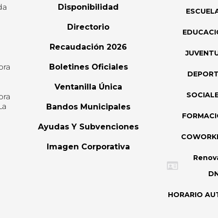
da
Disponibilidad
ESCUEL
Directorio
EDUCACI
Recaudación 2026
JUVENT
ora
Boletines Oficiales
DEPOR
l
Ventanilla Única
SOCIAL
ora
La
Bandos Municipales
FORMAC
Ayudas Y Subvenciones
COWORK
Imagen Corporativa
Renov
DN
HORARIO AU