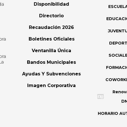
da
Disponibilidad
ESCUEL
Directorio
EDUCACI
Recaudación 2026
JUVENT
ora
Boletines Oficiales
DEPOR
l
Ventanilla Única
SOCIAL
ora
La
Bandos Municipales
FORMAC
Ayudas Y Subvenciones
COWORK
Imagen Corporativa
Renov
DN
HORARIO AU