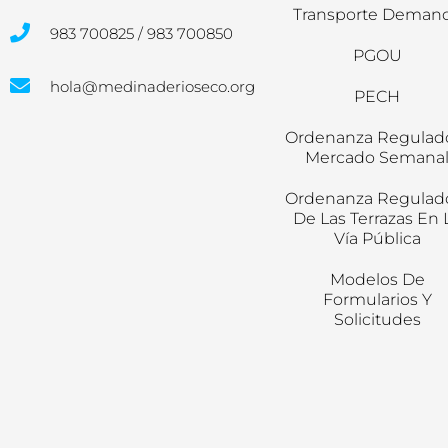
Transporte Deman
983 700825 / 983 700850
PGOU
hola@medinaderioseco.org
PECH
Ordenanza Regulad
Mercado Semana
Ordenanza Regulad
De Las Terrazas En 
Vía Pública
Modelos De
Formularios Y
Solicitudes