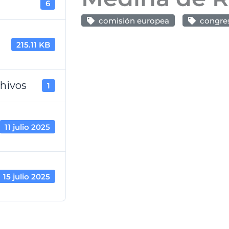
6
comisión europea
congre
215.11 KB
hivos
1
11 julio 2025
15 julio 2025