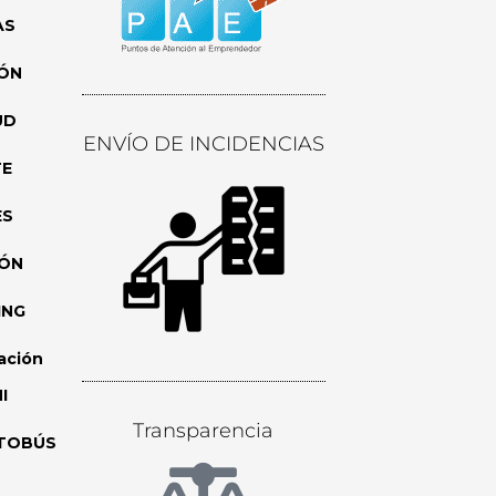
AS
ÓN
UD
ENVÍO DE INCIDENCIAS
TE
ES
IÓN
ING
ación
I
Transparencia
TOBÚS