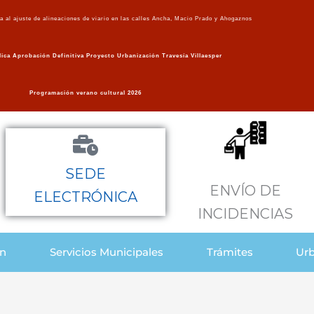
va al ajuste de alineaciones de viario en las calles Ancha, Macio Prado y Ahogaznos
ica Aprobación Definitiva Proyecto Urbanización Travesía Villaesper
Programación verano cultural 2026
SEDE
ENVÍO DE
ELECTRÓNICA
INCIDENCIAS
ón
Servicios Municipales
Trámites
Urb