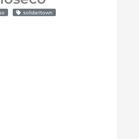
so
solidaritown