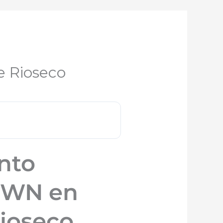
 Rioseco
nto
OWN en
ioseco