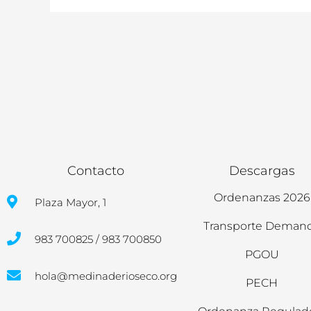
Contacto
Descargas
Ordenanzas 2026
Plaza Mayor, 1
Transporte Deman
983 700825 / 983 700850
PGOU
hola@medinaderioseco.org
PECH