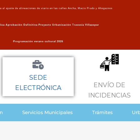
va al ajuste de alineaciones de viario en las calles Ancha, Macio Prado y Ahogaznos
ica Aprobación Definitiva Proyecto Urbanización Travesía Villaesper
Programación verano cultural 2026
SEDE
ENVÍO DE
ELECTRÓNICA
INCIDENCIAS
ón
Servicios Municipales
Trámites
Urb