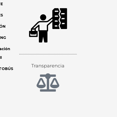
TE
ES
IÓN
ING
ación
I
Transparencia
TOBÚS