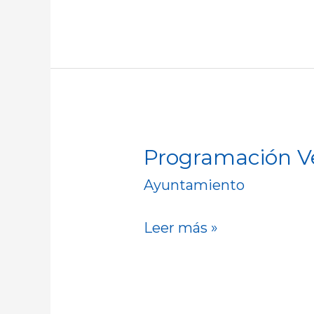
Programación Ve
Programación
Verano
Ayuntamiento
Cultural
Medina
Leer más »
de
Rioseco
2025