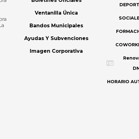
ora
Boletines Oficiales
DEPOR
l
Ventanilla Única
SOCIAL
ora
La
Bandos Municipales
FORMAC
Ayudas Y Subvenciones
COWORK
Imagen Corporativa
Renov
DN
HORARIO AU