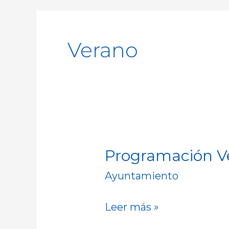
Verano
Programación Ve
Programación
Verano
Ayuntamiento
Cultural
2026
Leer más »