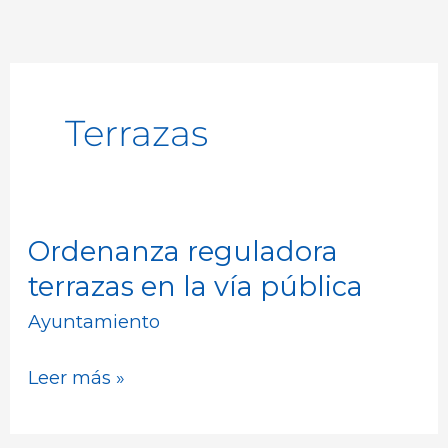
Terrazas
Ordenanza reguladora
Ordenanza
reguladora
terrazas en la vía pública
terrazas
Ayuntamiento
en
la
Leer más »
vía
pública