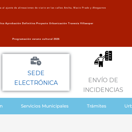
va al ajuste de alineaciones de viario en las calles Ancha, Macio Prado y Ahogaznos
ica Aprobación Definitiva Proyecto Urbanización Travesía Villaesper
Programación verano cultural 2026
SEDE
ENVÍO DE
ELECTRÓNICA
INCIDENCIAS
ón
Servicios Municipales
Trámites
Urb