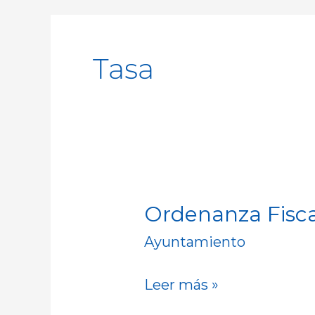
Tasa
Ordenanza Fisc
Ordenanza
Fiscal
Ayuntamiento
Tasa
Coworking
Leer más »