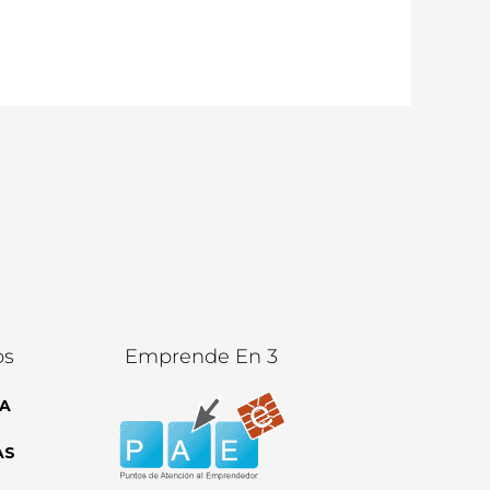
os
Emprende En 3
A
AS