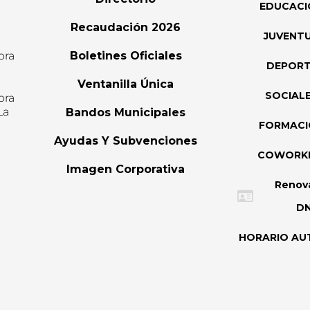
EDUCACI
Recaudación 2026
JUVENT
ora
Boletines Oficiales
DEPOR
l
Ventanilla Única
SOCIAL
ora
La
Bandos Municipales
FORMAC
Ayudas Y Subvenciones
COWORK
Imagen Corporativa
Renov
DN
HORARIO AU