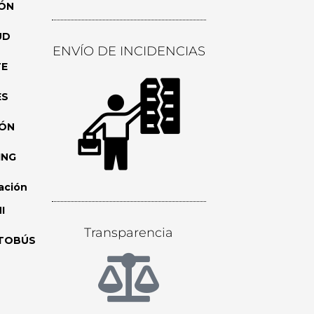
ÓN
UD
ENVÍO DE INCIDENCIAS
TE
ES
IÓN
ING
ación
I
Transparencia
TOBÚS