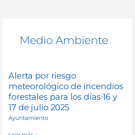
Medio Ambiente
Alerta por riesgo
Alerta
por
meteorológico de incendios
riesgo
forestales para los días 16 y
meteorológico
17 de julio 2025
de
Ayuntamiento
incendios
forestales
Leer más »