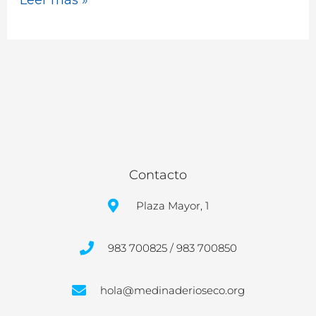
para
los
días
16
y
17
de
julio
Contacto
2025
Plaza Mayor, 1
983 700825 / 983 700850
hola@medinaderioseco.org