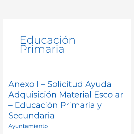
Educación
Primaria
Anexo I – Solicitud Ayuda
Anexo
I
Adquisición Material Escolar
–
– Educación Primaria y
Solicitud
Secundaria
Ayuda
Ayuntamiento
Adquisición