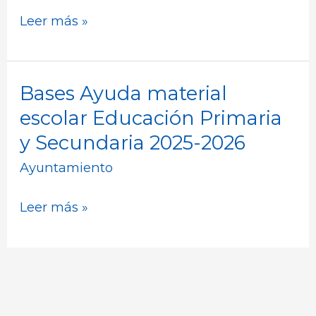
Material
Leer más »
Escolar
–
Educación
Bases Ayuda material
Bases
Primaria
Ayuda
y
escolar Educación Primaria
material
Secundaria
y Secundaria 2025-2026
escolar
Ayuntamiento
Educación
Primaria
Leer más »
y
Secundaria
2025-
2026